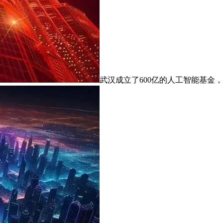
武汉成立了600亿的人工智能基金