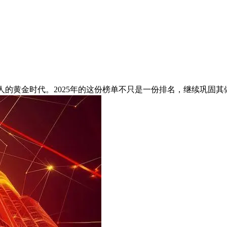
的黄金时代。2025年的这份榜单不只是一份排名，继续巩固其