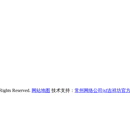
s Reserved.
网站地图
技术支持：
常州网络公司jxf吉祥坊官