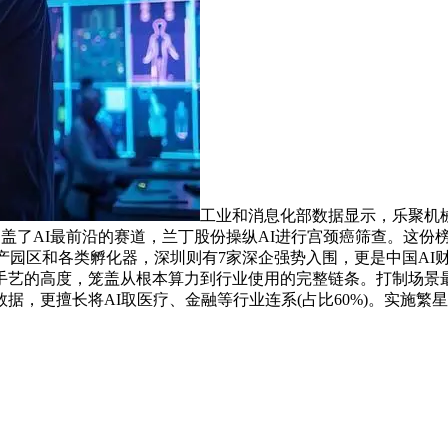
工业和消息化部数据显示，乐聚机
盖了AI最前沿的赛道，兰丁股份操纵AI进行宫颈癌筛查。这份
财产园区和各类孵化器，深圳则有7家深企强势入围，更是中国A
手艺的高度，笼盖从根本算力到行业使用的完整链条。打制场景最
据，更擅长将AI取医疗、金融等行业连系(占比60%)。实施