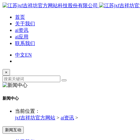
首页
关于我们
ai资讯
ai应用
联系我们
中文
EN
×
新闻中心
当前位置：
jxf吉祥坊官方网站
>
ai资讯
>
新闻互动