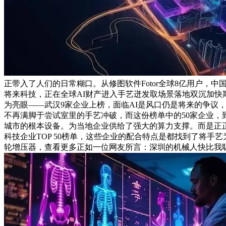
正带入了人们的日常糊口。从修图软件Fotor全球8亿用户，
将来科技，正在全球AI财产进入手艺迸发取场景落地双沉加快
为亮眼——武汉9家企业上榜，面临AI是风口仍是将来的争议，
不再满脚于尝试室里的手艺冲破，而这份榜单中的50家企业，到联
城市的根本设备。为当地企业供给了强大的算力支撑。而是正正
科技企业TOP 50榜单，这些企业的配合特点是都找到了将
轮增压器，查看更多正如一位网友所言：深圳的机械人快比我聪