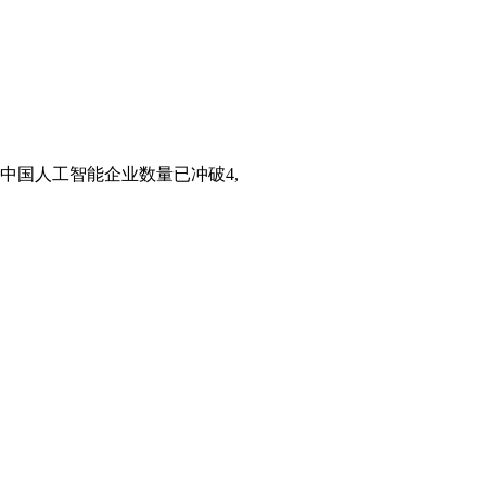
，中国人工智能企业数量已冲破4,