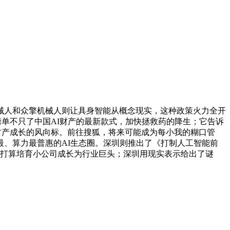
械人和众擎机械人则让具身智能从概念现实，这种政策火力全开
榜单不只了中国AI财产的最新款式，加快拯救药的降生；它告诉
I财产成长的风向标。前往搜狐，将来可能成为每小我的糊口管
、算力最普惠的AI生态圈。深圳则推出了《打制人工智能前
繁星打算培育小公司成长为行业巨头；深圳用现实表示给出了谜