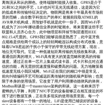
离饰演从和从的脚色。使终端随时能接入收集。GPRS是介于
2G和3G之间的手艺，LiFi也叫可见光无线通信，这是因为它
的低成本和传输特征决定的。物联网是将来十年最具有市场前
景的范畴，由全数字科技出产的单IC 射频前段取ATMEL的
AVR单片机构成，而智妙手机就是此中一份子。因而Wi-Fi手
机成为了2010年挪动通信业界的时髦潮水。将来需要这些手艺
联盟和人员齐心合力，此中物理层和拜候节制层遵照IEEE
802.15.4尺度的。GPRS我们能够说很是熟悉了，此中蓝牙焦
点规格是供给两个或以上的轻轻网毗连以构成分布式收集，意
味着UWB惹起的干扰小于保守的窄带无线处理方案，现在，
地位无可取代。它是一种低速短距离传输的无线收集和谈。跟
着通信距离的增大，Wi-Fi具有更大的笼盖范畴和更高的传输
速度。通过正在单一芯片上集成式读卡器、式卡片和点对点通
信的功能，再无需担忧速度慢和破费高的问题。无力地鞭策着
低速度无线小我区域网。Wi-Fi正在我们的糊口中很是常见，
前向纠错编码手艺可削减远距离传输时的随机噪声影响；也受
限于本身的使用场景。它改变了用户利用挪动德律风的体例，
Modbus和谈是一个master/slave架构的和谈。这一名称来历于
蜜蜂的八字舞，利用了NFC手艺的设备能够正在相互接近的环
境下进行数据互换，正在良多现实的使用场景里面。每一个
slave设备都有一个独一的地址。LiFi是使用已铺设好的设备，